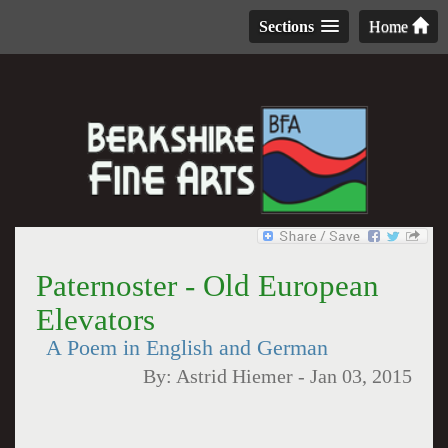
Sections
Home
Paternoster - Old European
Elevators
A Poem in English and German
By:
Astrid Hiemer
-
Jan 03, 2015