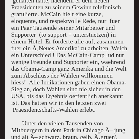
gehalten hatte, nachdem er dem neuen
Praesidenten zu seinem Gewinn telefonisch
gratulierte. McCain hielt eine kurze,
eloquente, und respektvolle Rede, nur fuer
ein Paar Tausende seiner Mitarbeiter und
Supporter (to support = unterstuetzen) in
einem Hotel. Er forderte alle auf, zusammen
fuer ein Â‚Neues Amerika' zu arbeiten. Welch
ein Unterschied ! Das McCain-Camp lud nur
wenige Freunde und Supporter ein, waehrend
das Obama-Camp ganz Amerika und die Welt
zum Abschluss der Wahlen willkommen
hiess! Alle Indikationen gaben einen Obama-
Sieg an, doch Wahlen sind nie sicher in den
USA, bis das Ergebnis oeffentlich anerkannt
ist. Das hatten wir in den letzten zwei
Praesidentschafts-Wahlen erlebt.
Unter den vielen Tausenden von
Mitbuergern in dem Park in Chicago Â– jung
und alt Â– schwarz, braun, gelb, Â‚gruen',